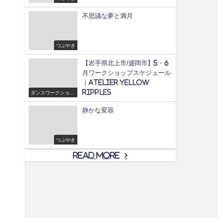
不思議な夢と満月
つぶやき
【岩手県北上市/盛岡市】5・6
月ワークショップスケジュール
｜Atelier yellow
ripples
ダンスワークショッ
プ/舞
静かな変容
つぶやき
Read More