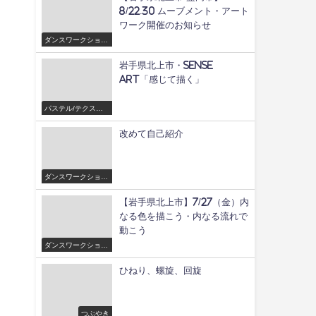
8/22.30 ムーブメント・アート
ワーク開催のお知らせ
ダンスワークショッ
プ/舞
岩手県北上市・Sense
Art「感じて描く」
パステル/テクスチ
ャーアートワークシ
ョップ
改めて自己紹介
ダンスワークショッ
プ/舞
【岩手県北上市】7/27（金）内
なる色を描こう・内なる流れで
動こう
ダンスワークショッ
プ/舞
ひねり、螺旋、回旋
つぶやき