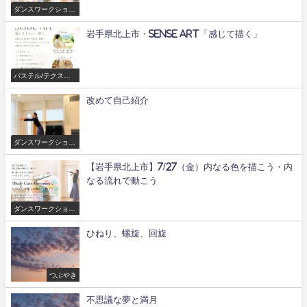
ダンスワークショッ
プ/舞
岩手県北上市・Sense Art「感じて描く」
パステル/テクスチ
ャーアートワークシ
ョップ
改めて自己紹介
ダンスワークショッ
プ/舞
【岩手県北上市】7/27（金）内なる色を描こう・内
なる流れで動こう
ダンスワークショッ
プ/舞
ひねり、螺旋、回旋
つぶやき
不思議な夢と満月