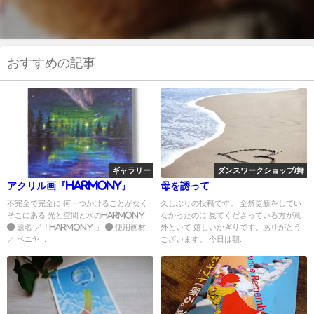
おすすめの記事
ギャラリー
ダンスワークショップ/舞
アクリル画『Harmony』
母を誘って
不完全で完全に 何一つかけることがなく
久しぶりの投稿です。 全然更新をしてい
そこにある 光と空間と水のHarmony
なかったのに 見てくださっている方が意
● 題名 ／「Harmony 」 ● 使用画材
外といて 嬉しいかぎりです。ありがとう
／ ベニヤ...
ございます。 今日は朝...