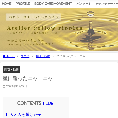
HOME
Profile
Body Care Movement
パスアート
テクスチャーア
ホーム
ブログ
動物・植物
星に還ったニャーニャ
動物・植物
星に還ったニャーニャ
2023年12月27日
Contents
[
hide
]
1.
人と人を繋げた子