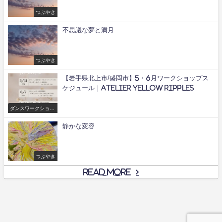
つぶやき
不思議な夢と満月
つぶやき
【岩手県北上市/盛岡市】5・6月ワークショップス
ケジュール｜Atelier yellow ripples
ダンスワークショッ
プ/舞
静かな変容
つぶやき
Read More