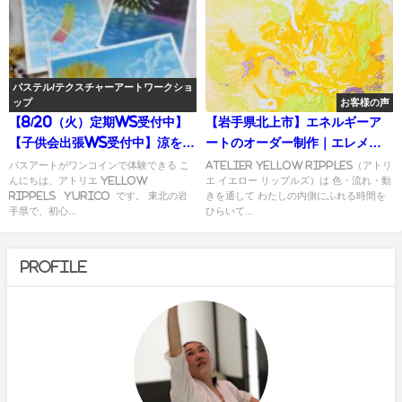
パステル/テクスチャーアートワークショ
ップ
お客様の声
【8/20（火）定期WS受付中】
【岩手県北上市】エネルギーア
【子供会出張WS受付中】涼を感
ートのオーダー制作｜エレメン
じるパステルアートの夏絵柄
トアート（原画15cm・額込）
パスアートがワンコインで体験できる こ
Atelier yellow ripples（アトリ
んにちは、アトリエ yellow
エ イエロー リップルズ）は 色・流れ・動
rippels yurico です。 東北の岩
きを通して わたしの内側にふれる時間を
手県で、初心...
ひらいて...
Profile