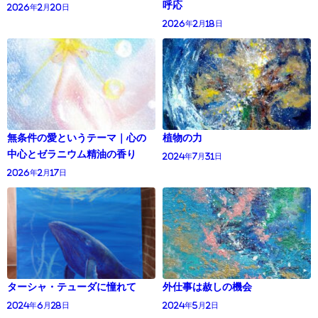
呼応
2026年2月20日
2026年2月18日
無条件の愛というテーマ｜心の
植物の力
中心とゼラニウム精油の香り
2024年7月31日
2026年2月17日
ターシャ・テューダに憧れて
外仕事は赦しの機会
2024年6月28日
2024年5月2日