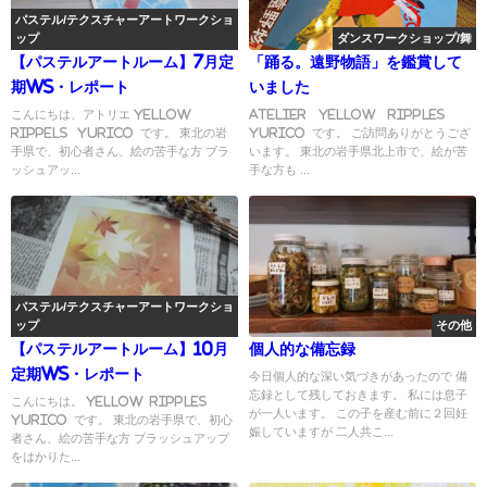
パステル/テクスチャーアートワークショ
ップ
ダンスワークショップ/舞
【パステルアートルーム】7月定
「踊る。遠野物語」を鑑賞して
期WS・レポート
いました
こんにちは、アトリエ yellow
Atelier yellow ripples
rippels yurico です。 東北の岩
yurico です。 ご訪問ありがとうござ
手県で、初心者さん、絵の苦手な方 ブラ
います。 東北の岩手県北上市で、絵が苦
ッシュアッ...
手な方も ...
パステル/テクスチャーアートワークショ
ップ
その他
【パステルアートルーム】10月
個人的な備忘録
定期WS・レポート
今日個人的な深い気づきがあったので 備
忘録として残しておきます。 私には息子
こんにちは。 yellow ripples
が一人います。 この子を産む前に２回妊
yurico です。 東北の岩手県で、初心
娠していますが 二人共こ...
者さん、絵の苦手な方 ブラッシュアップ
をはかりた...