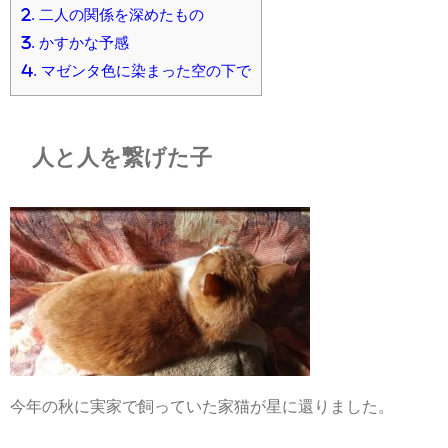
2.
二人の関係を深めたもの
3.
かすかな予感
4.
マゼンタ色に染まった空の下で
人と人を繋げた子
今年の秋に実家で飼っていた家猫が星に還りました。