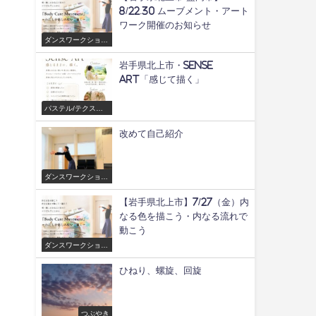
8/22.30 ムーブメント・アート
ワーク開催のお知らせ
ダンスワークショッ
プ/舞
岩手県北上市・Sense
Art「感じて描く」
パステル/テクスチ
ャーアートワークシ
ョップ
改めて自己紹介
ダンスワークショッ
プ/舞
【岩手県北上市】7/27（金）内
なる色を描こう・内なる流れで
動こう
ダンスワークショッ
プ/舞
ひねり、螺旋、回旋
つぶやき