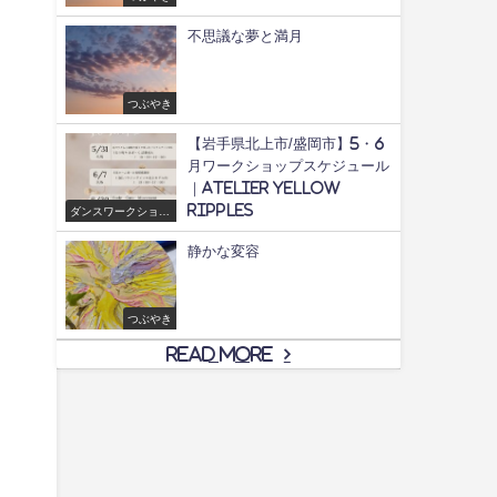
不思議な夢と満月
つぶやき
【岩手県北上市/盛岡市】5・6
月ワークショップスケジュール
｜Atelier yellow
ripples
ダンスワークショッ
プ/舞
静かな変容
つぶやき
Read More