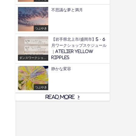
不思議な夢と満月
つぶやき
【岩手県北上市/盛岡市】5・6
月ワークショップスケジュール
｜Atelier yellow
ripples
ダンスワークショッ
プ/舞
静かな変容
つぶやき
Read More