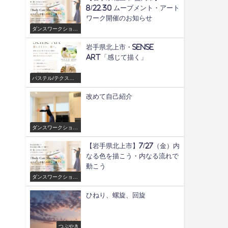
8/22.30 ムーブメント・アート
ワーク開催のお知らせ
ダンスワークショッ
プ/舞
岩手県北上市・Sense
Art「感じて描く」
パステル/テクスチ
ャーアートワークシ
ョップ
改めて自己紹介
ダンスワークショッ
プ/舞
【岩手県北上市】7/27（金）内
なる色を描こう・内なる流れで
動こう
ダンスワークショッ
プ/舞
ひねり、螺旋、回旋
つぶやき