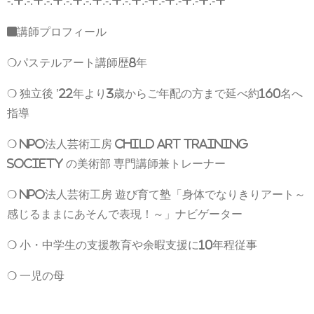
-:+:-:+:-:+:-:+:-:+:-:+:-:+:-+:-+:-+:-+:-+
■講師プロフィール
❍パステルアート講師歴8年
❍ 独立後 ’22年より3歳からご年配の方まで延べ約160名へ
指導
❍
NPO法人芸術工房
Child Art Training
Society の美術部 専門講師兼トレーナー
❍
NPO法人芸術工房
遊び育て塾
「身体でなりきりアート～
感じるままにあそんで表現！～」ナビゲーター
❍ 小・中学生の支援教育や余暇支援に10年程従事
❍ 一児の母