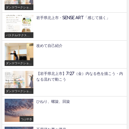
ダンスワークショッ
プ/舞
岩手県北上市・Sense Art「感じて描く」
パステル/テクスチ
ャーアートワークシ
ョップ
改めて自己紹介
ダンスワークショッ
プ/舞
【岩手県北上市】7/27（金）内なる色を描こう・内
なる流れで動こう
ダンスワークショッ
プ/舞
ひねり、螺旋、回旋
つぶやき