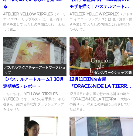
る
モザを描く｜パステルアートと
精油の香りギフト
Atelier yellow ripples（アトリ
Atelier yellow ripples（アトリ
エ イエロー リップルズ）は、 色・流れ・
エ イエロー リップルズ）は 色・流れ・動
動きを通して わたしの内側にふれ 「わた
きを通して わたしの内側にふれる時間を
しに還...
ひらいて...
パステル/テクスチャーアートワークショ
ップ
ダンスワークショップ/舞
【パステルアートルーム】10月
12月11日in名古屋
定期WS・レポート
『Oración de la Tierra
ー大地への祈りー』
こんにちは。 yellow ripples
12月11日に名古屋で行われる祈りの舞台
yurico です。 東北の岩手県で、初心
『Oración de la Tierra ー大地へ
者さん、絵の苦手な方 ブラッシュアップ
の祈りー』 私もこの舞台に出演させてい
をはかりた...
ただきま...