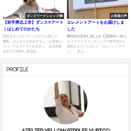
ダンスワークショップ/舞
お客様の声
【岩手県北上市】ダンス×アート
エレメントアートをお届けしま
｜はじめてのかたち
した
明日はダンスとアートの子ども達との
@oracion_de_la_tierra の舞台
WS。 はじめての試みで ちょっと緊張し
の クラウドファンディングで昨年末から
つつ、でもワクワクも大きい。 ある程度
挑戦させていただいた「エレメントアー
決めてた内容も 数日前...
ト」。 私も...
Profile
Atelier yellow ripples yurico