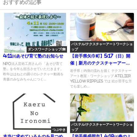
おすすめの記事
パステル/テクスチャーアートワークショ
ダンスワークショップ/舞
ップ
4/11㈯あそび育て塾のお知らせ
【岩手県矢巾町】5/17（日）開
催｜新月のテクスチャーアート
NPO法人芸術工房さんの 「あそび育て
塾」を今年も担当させていただきます。
ワークショップのお知らせ
岩手県｜内側の流れを描く テクスチャー
昨年ははねとの踊りのレクチャー動画を
アート教室・ワークショップ Atelier
青森のみなみちゃんにつく...
yellow ripples では 絵が苦手な方
でも楽しめ...
パステル/テクスチャーアートワークショ
つぶやき
ップ
本当に求めているものを見つめ
【岩手県盛岡市】4/18㈯春のミ