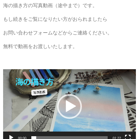
海の描き方の写真動画（途中まで）です。
もし続きをご覧になりたい方がおられましたら
お問い合わせフォームなどからご連絡ください。
無料で動画をお渡しいたします。
動
画
プ
レ
ー
ヤ
ー
00:00
01:22